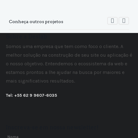
Conheça outros projetos
Sobre a Deslab
Somos uma empresa que tem como foco o cliente. A
melhor solução na construção de seu site ou aplicação é
o nosso objetivo. Entendemos o ecossistema da web e
estamos prontos a lhe ajudar na busca por maiores e
mais significativos resultados.
Tel: +55 62 9 9607-6035
Inscreva-se em nossa newsletter!
Nome