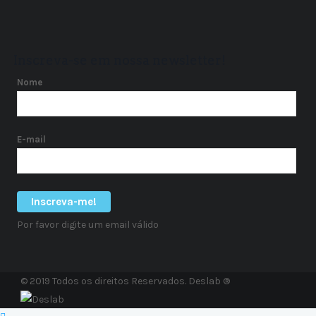
Inscreva-se em nossa newsletter!
Nome
E-mail
Inscreva-me!
Por favor digite um email válido
© 2019 Todos os direitos Reservados. Deslab ®