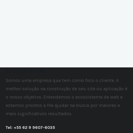
Sobre a Deslab
Somos uma empresa que tem como foco o cliente. A
melhor solução na construção de seu site ou aplicação é
o nosso objetivo. Entendemos o ecossistema da web e
estamos prontos a lhe ajudar na busca por maiores e
mais significativos resultados.
Tel: +55 62 9 9607-6035