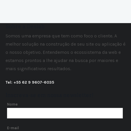
Sobre a Deslab
Somos uma empresa que tem como foco o cliente. A
melhor solução na construção de seu site ou aplicação é
o nosso objetivo. Entendemos o ecossistema da web e
estamos prontos a lhe ajudar na busca por maiores e
mais significativos resultados.
Tel: +55 62 9 9607-6035
Inscreva-se em nossa newsletter!
Nome
E-mail